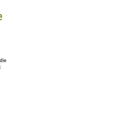
e
die
k