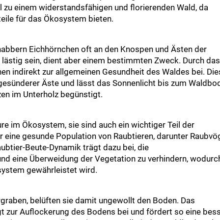
el zu einem widerstandsfähigen und florierenden Wald, da
eile für das Ökosystem bieten.
abbern Eichhörnchen oft an den Knospen und Ästen der
ästig sein, dient aber einem bestimmten Zweck. Durch da
n indirekt zur allgemeinen Gesundheit des Waldes bei. Die
 gesünderer Äste und lässt das Sonnenlicht bis zum Waldbo
en im Unterholz begünstigt.
re im Ökosystem, sie sind auch ein wichtiger Teil der
r eine gesunde Population von Raubtieren, darunter Raubvög
ubtier-Beute-Dynamik trägt dazu bei, die
und eine Überweidung der Vegetation zu verhindern, wodurc
ystem gewährleistet wird.
raben, belüften sie damit ungewollt den Boden. Das
 zur Auflockerung des Bodens bei und fördert so eine bes