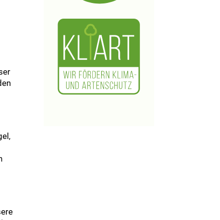
s
ser
den
el,
h
sere