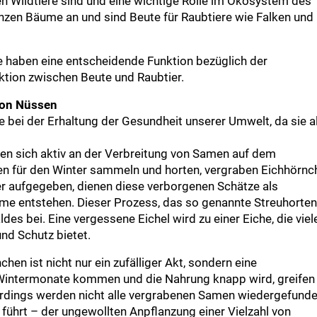
en Wildtiere sind und eine wichtige Rolle im Ökosystem des
nzen Bäume an und sind Beute für Raubtiere wie Falken und
e haben eine entscheidende Funktion bezüglich der
ktion zwischen Beute und Raubtier.
von Nüssen
le bei der Erhaltung der Gesundheit unserer Umwelt, da sie a
igen sich aktiv an der Verbreitung von Samen auf dem
 für den Winter sammeln und horten, vergraben Eichhörnc
er aufgegeben, dienen diese verborgenen Schätze als
ume entstehen. Dieser Prozess, das so genannte Streuhorten
des bei. Eine vergessene Eichel wird zu einer Eiche, die viel
d Schutz bietet.
n ist nicht nur ein zufälliger Akt, sondern eine
 Wintermonate kommen und die Nahrung knapp wird, greifen
lerdings werden nicht alle vergrabenen Samen wiedergefunde
hrt – der ungewollten Anpflanzung einer Vielzahl von