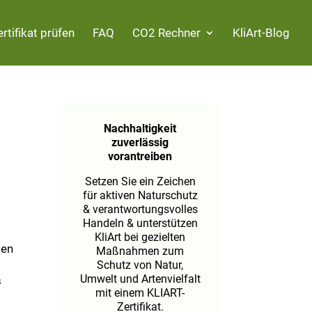
ertifikat prüfen
FAQ
CO2 Rechner
KliArt-Blog
Nachhaltigkeit
zuverlässig
vorantreiben
Setzen Sie ein Zeichen
für aktiven Naturschutz
& verantwortungsvolles
Handeln & unterstützen
KliArt bei gezielten
ten
Maßnahmen zum
Schutz von Natur,
Umwelt und Artenvielfalt
s
mit einem KLIART-
Zertifikat.