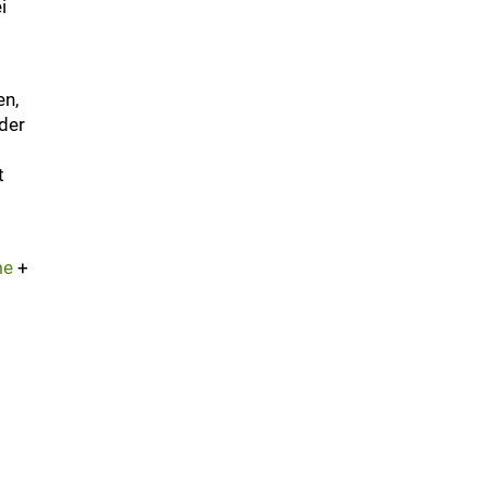
i
en,
der
t
me
+