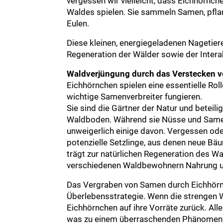
vergessen wir vielleicht, dass Eichhörnch
Waldes spielen. Sie sammeln Samen, pfla
Eulen.
Diese kleinen, energiegeladenen Nagetier
Regeneration der Wälder sowie der Intera
Waldverjüngung durch das Verstecken 
Eichhörnchen spielen eine essentielle Rol
wichtige Samenverbreiter fungieren.
Sie sind die Gärtner der Natur und beteil
Waldboden. Während sie Nüsse und Samen
unweigerlich einige davon. Vergessen od
potenzielle Setzlinge, aus denen neue Bä
trägt zur natürlichen Regeneration des Wal
verschiedenen Waldbewohnern Nahrung un
Das Vergraben von Samen durch Eichhörnche
Überlebensstrategie. Wenn die strengen
Eichhörnchen auf ihre Vorräte zurück. Al
was zu einem überraschenden Phänomen fü