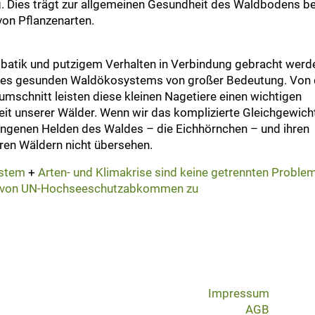
ng. Dies trägt zur allgemeinen Gesundheit des Waldbodens be
von Pflanzenarten.
atik und putzigem Verhalten in Verbindung gebracht werd
g eines gesunden Waldökosystems von großer Bedeutung. Von 
mschnitt leisten diese kleinen Nagetiere einen wichtigen
eit unserer Wälder. Wenn wir das komplizierte Gleichgewich
sungenen Helden des Waldes – die Eichhörnchen – und ihren
ren Wäldern nicht übersehen.
ystem
+
Arten- und Klimakrise sind keine getrennten Proble
g von UN-Hochseeschutzabkommen zu
Impressum
AGB