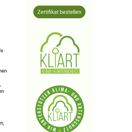
Zertifikat bestellen
ls
hen
,
en
n,